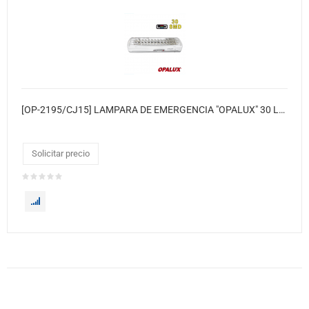
[OP-2195/CJ15] LAMPARA DE EMERGENCIA "OPALUX" 30 LED SMD CON BATERIA 4V 2.0AH 220VAC 15xcj
Solicitar precio