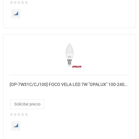
[OP-7W31C/CJ100] FOCO VELA LED 7W "OPALUX" 100-240V BLANCO 520LM 7000K E14 CJX100
Solicitar precio