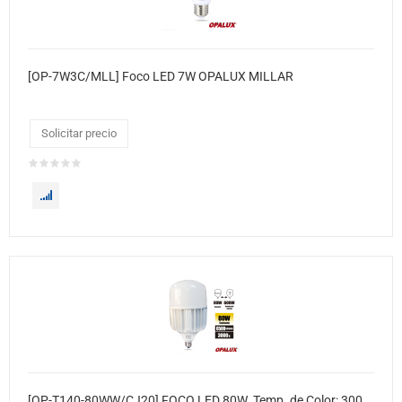
[OP-7W3C/MLL] Foco LED 7W OPALUX MILLAR
Solicitar precio
[OP-T140-80WW/CJ20] FOCO LED 80W Temp. de Color: 3000K